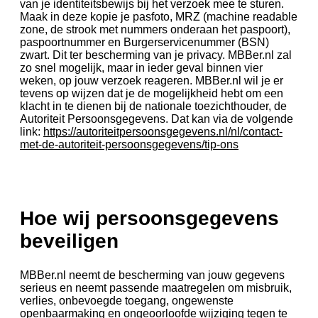
van je identiteitsbewijs bij het verzoek mee te sturen.
Maak in deze kopie je pasfoto, MRZ (machine readable
zone, de strook met nummers onderaan het paspoort),
paspoortnummer en Burgerservicenummer (BSN)
zwart. Dit ter bescherming van je privacy. MBBer.nl zal
zo snel mogelijk, maar in ieder geval binnen vier
weken, op jouw verzoek reageren. MBBer.nl wil je er
tevens op wijzen dat je de mogelijkheid hebt om een
klacht in te dienen bij de nationale toezichthouder, de
Autoriteit Persoonsgegevens. Dat kan via de volgende
link:
https://autoriteitpersoonsgegevens.nl/nl/contact-
met-de-autoriteit-persoonsgegevens/tip-ons
Hoe wij persoonsgegevens
beveiligen
MBBer.nl neemt de bescherming van jouw gegevens
serieus en neemt passende maatregelen om misbruik,
verlies, onbevoegde toegang, ongewenste
openbaarmaking en ongeoorloofde wijziging tegen te