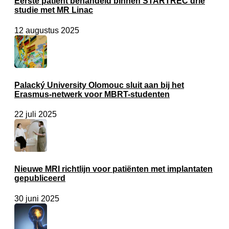
Eerste patiënt behandeld binnen STARTREC drie
studie met MR Linac
12 augustus 2025
Palacký University Olomouc sluit aan bij het
Erasmus-netwerk voor MBRT-studenten
22 juli 2025
Nieuwe MRI richtlijn voor patiënten met implantaten
gepubliceerd
30 juni 2025