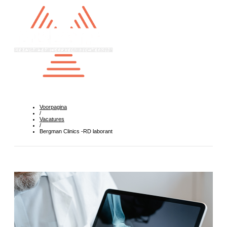
Voorpagina
/
Vacatures
/
Bergman Clinics -RD laborant