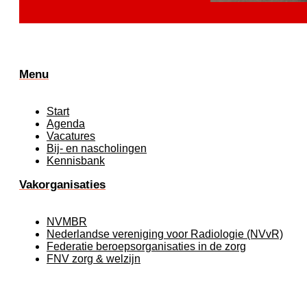
Menu
Start
Agenda
Vacatures
Bij- en nascholingen
Kennisbank
Vakorganisaties
NVMBR
Nederlandse vereniging voor Radiologie (NVvR)
Federatie beroepsorganisaties in de zorg
FNV zorg & welzijn