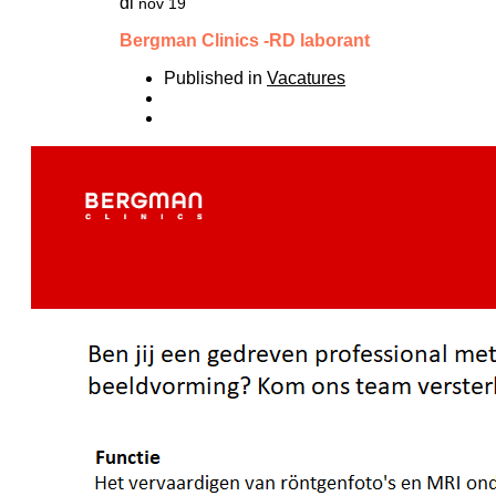
di
nov 19
Bergman Clinics -RD laborant
Published in
Vacatures