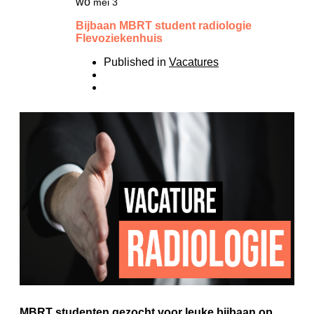
wo
mei 3
Bijbaan MBRT student radiologie
Flevoziekenhuis
Published in
Vacatures
MBRT studenten gezocht voor leuke bijbaan op